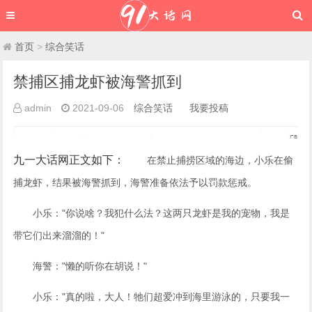
首页
>
综合笑话
禁捕区捕龙虾被海警抓到
admin
2021-09-06
综合笑话
我要投稿
九一大话网
正文如下
：
在禁止捕捞区域的海边，小乐在偷
捕龙虾，结果被海警抓到，海警准备依法予以罚款惩戒。
小乐："你说啥？我犯什么法？这两只龙虾是我的宠物，我是
带它们出来溜溜的！"
海警："懒的听你在胡说！"
小乐："真的啦，大人！牠们超爱冲到海里游泳的，只要我一