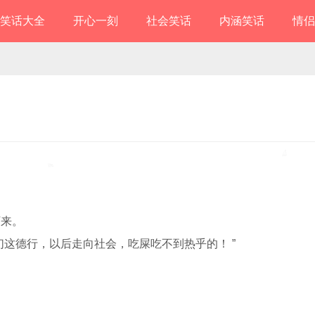
笑话大全
开心一刻
社会笑话
内涵笑话
情侣
下来。
这德行，以后走向社会，吃屎吃不到热乎的！ ”