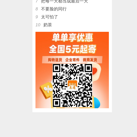
7
把每一天都当成最后一天
8
不要脸的同行
9
太可怕了
10
奶茶