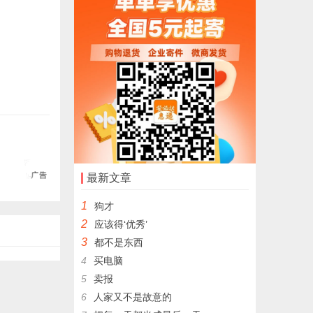
最新文章
1
狗才
2
应该得‘优秀’
3
都不是东西
4
买电脑
5
卖报
6
人家又不是故意的