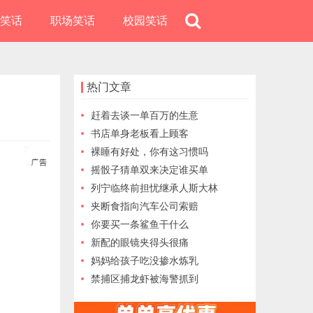
笑话
职场笑话
校园笑话
热门文章
赶着去谈一单百万的生意
书店单身老板看上顾客
裸睡有好处，你有这习惯吗
摇骰子猜单双来决定谁买单
列宁临终前担忧继承人斯大林
夹断食指向汽车公司索赔
你要买一条鲨鱼干什么
新配的眼镜夹得头很痛
妈妈给孩子吃没掺水炼乳
禁捕区捕龙虾被海警抓到