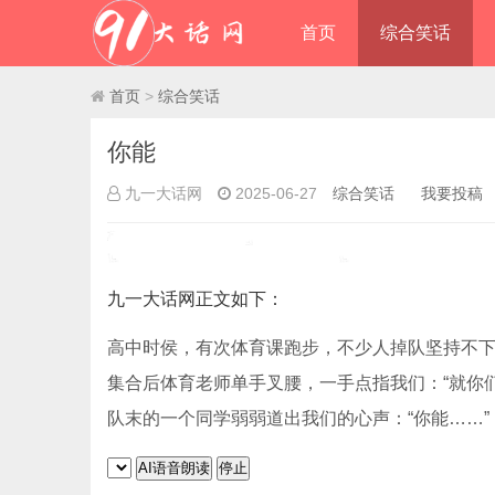
首页
综合笑话
首页
>
综合笑话
你能
九一大话网
2025-06-27
综合笑话
我要投稿
九一大话网
正文如下
：
高中时侯，有次体育课跑步，不少人掉队坚持不
集合后体育老师单手叉腰，一手点指我们：“就你们
队末的一个同学弱弱道出我们的心声：“你能……”
AI语音朗读
停止